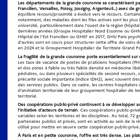
Les départements de la grande couronne se caractérisent pa
Francilien, Versailles, Poissy, Jossigny, Argenteuil…) avec de 
équilibre recours/proximité a évolué vers le recours. Certai
notamment, des maladies dont les files actives sont les plus
université, particulièrement dans l’ouest de la région (hôpi
dernières années (Groupe Hospitalier Nord Essonne ou GHNE
Hôpital de l’Est Francilien ou GHEF en 2017, GHU Paris ps
d’autres sont en cours pour structurer cette offre de soins 
en 2024 et le Groupement Hospitalier de Territoire Grand P
La fragilité de la grande couronne porte essentiellement sur 
Les taux de vacance de postes de praticiens hospitaliers (PH)
et des zones à faible ou très faible densité en médecine li
pédiatres, ou dans plusieurs spécialités de second recours, s’
précarité sociale importante (indice IDH2), avec souvent de
des services publics. Dans ce cadre, les centres hospitaliers
d’animation territoriale de leur groupement hospitalier de ter
territorial.
Des coopérations public-privé continuent à se développer au s
l’initiative d’acteurs de terrain
. Ces coopérations public-priv
variables selon les territoires et les disciplines. Au total, 
partenaires publics et privés, sont en activité au sein de la r
utilisé pour mettre en œuvre cette coopération public-privé.
À Paris et en petite couronne, l’offre est très dense. Les 