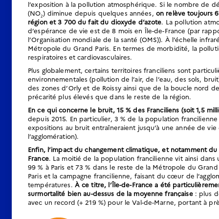
l’exposition à la pollution atmosphérique. Si le nombre de dé
(NO
) diminue depuis quelques années,
on relève toujours 6
2
région et 3 700 du fait du dioxyde d’azote
. La pollution atmo
d’espérance de vie est de 8 mois en Île-de-France (par rappor
l’Organisation mondiale de la santé (OMS)). À l’échelle infrar
Métropole du Grand Paris. En termes de morbidité, la pollut
respiratoires et cardiovasculaires.
Plus globalement, certains territoires franciliens sont part
environnementales (pollution de l’air, de l’eau, des sols, bruit
des zones d’Orly et de Roissy ainsi que de la boucle nord de l
précarité plus élevés que dans le reste de la région.
En ce qui concerne le bruit, 15 % des Franciliens (soit 1,5 mi
depuis 2015. En particulier, 3 % de la population francilien
expositions au bruit entraîneraient jusqu’à une année de vi
l’agglomération).
Enfin, l’impact du changement climatique, et notamment du r
France
. La moitié de la population francilienne vit ainsi dans
99 % à Paris et 73 % dans le reste de la Métropole du Grand 
Paris et la campagne francilienne, faisant du cœur de l’aggl
températures.
À ce titre, l’Île-de-France a été particulièr
surmortalité bien au-dessus de la moyenne française
: plus d
avec un record (+ 219 %) pour le Val-de-Marne, portant à pr