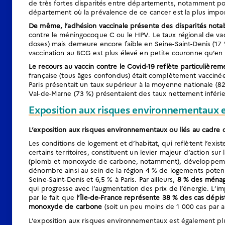
de très fortes disparités entre départements, notamment pour
département où la prévalence de ce cancer est la plus impor
De même, l’adhésion vaccinale présente des disparités not
contre le méningocoque C ou le HPV. Le taux régional de va
doses) mais demeure encore faible en Seine-Saint-Denis (17 %
vaccination au BCG est plus élevé en petite couronne qu’en
Le recours au vaccin contre le Covid-19 reflète particulièremen
française (tous âges confondus) était complètement vaccinée 
Paris présentait un taux supérieur à la moyenne nationale (82 
Val-de-Marne (73 %) présentaient des taux nettement inférie
Exposition aux risques environnementaux et
L’exposition aux risques environnementaux ou liés au cadre 
Les conditions de logement et d’habitat, qui reflètent l’exi
certains territoires, constituent un levier majeur d’action sur
(plomb et monoxyde de carbone, notamment), développement 
dénombre ainsi au sein de la région 4 % de logements potenti
Seine-Saint-Denis et 6,5 % à Paris. Par ailleurs,
8 % des ménage
qui progresse avec l’augmentation des prix de l’énergie. L’i
par le fait que
l’Île-de-France représente 38 % des cas dépi
monoxyde de carbone
(soit un peu moins de 1 000 cas par a
L’exposition aux risques environnementaux est également plu