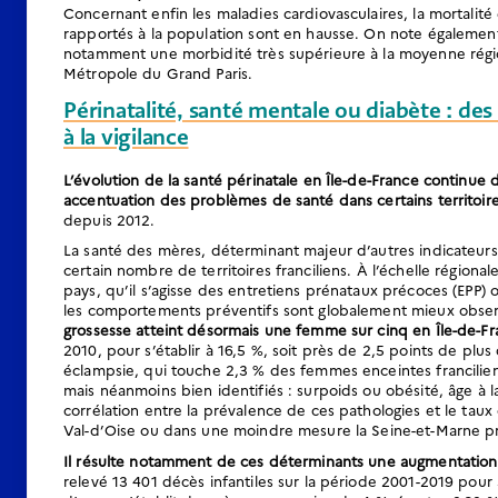
Concernant enfin les maladies cardiovasculaires, la mortalité 
rapportés à la population sont en hausse. On note également,
notamment une morbidité très supérieure à la moyenne régio
Métropole du Grand Paris.
Périnatalité, santé mentale ou diabète : de
à la vigilance
L’évolution de la santé périnatale en Île-de-France conti
accentuation des problèmes de santé dans certains territoir
depuis 2012.
La santé des mères, déterminant majeur d’autres indicateurs
certain nombre de territoires franciliens. À l’échelle région
pays, qu’il s’agisse des entretiens prénataux précoces (EPP) ou
les comportements préventifs sont globalement mieux obser
grossesse atteint désormais une femme sur cinq en Île-de-F
2010, pour s’établir à 16,5 %, soit près de 2,5 points de pl
éclampsie, qui touche 2,3 % des femmes enceintes francilienn
mais néanmoins bien identifiés : surpoids ou obésité, âge à la 
corrélation entre la prévalence de ces pathologies et le taux de
Val-d’Oise ou dans une moindre mesure la Seine-et-Marne pré
Il résulte notamment de ces déterminants une augmentation t
relevé 13 401 décès infantiles sur la période 2001-2019 pour 