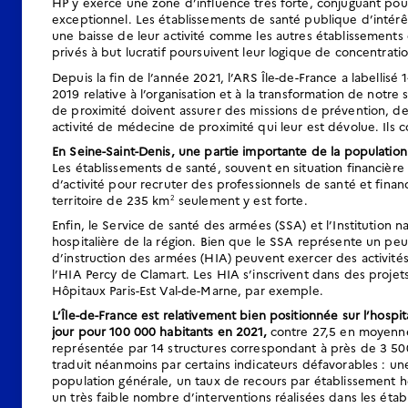
HP y exerce une zone d’influence très forte, conjuguant pour 
exceptionnel. Les établissements de santé publique d’intér
une baisse de leur activité comme les autres établissements d
privés à but lucratif poursuivent leur logique de concentratio
Depuis la fin de l’année 2021, l’ARS Île-de-France a labellisé 
2019 relative à l’organisation et à la transformation de notre
de proximité doivent assurer des missions de prévention, d
activité de médecine de proximité qui leur est dévolue. Ils c
En Seine-Saint-Denis, une partie importante de la population 
Les établissements de santé, souvent en situation financièr
d’activité pour recruter des professionnels de santé et fina
territoire de 235 km
seulement y est forte.
2
Enfin, le Service de santé des armées (SSA) et l’Institution na
hospitalière de la région. Bien que le SSA représente un pe
d’instruction des armées (HIA) peuvent exercer des activités
l’HIA Percy de Clamart. Les HIA s’inscrivent dans des projet
Hôpitaux Paris-Est Val-de-Marne, par exemple.
L’Île-de-France est relativement bien positionnée sur l’hospi
jour pour 100 000 habitants en 2021,
contre 27,5 en moyenne n
représentée par 14 structures correspondant à près de 3 500
traduit néanmoins par certains indicateurs défavorables : un
population générale, un taux de recours par établissement hé
un très faible nombre d’interventions réalisées dans les éta