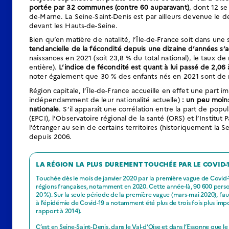
portée par 32 communes (contre 60 auparavant)
, dont 12 se
de-Marne. La Seine-Saint-Denis est par ailleurs devenue le d
devant les Hauts-de-Seine.
Bien qu’en matière de natalité, l’Île-de-France soit dans une 
tendancielle de la fécondité depuis une dizaine d’années s’
naissances en 2021 (soit 23,8 % du total national), le taux d
entière).
L’indice de fécondité est quant à lui passé de 2,06
noter également que 30 % des enfants nés en 2021 sont de m
Région capitale, l’Île-de-France accueille en effet une part 
indépendamment de leur nationalité actuelle)
: un peu moins
nationale
. S’il apparaît une corrélation entre la part de pop
(EPCI), l’Observatoire régional de la santé (ORS) et l’Institut
l’étranger au sein de certains territoires (historiquement la 
depuis 2006.
LA RÉGION LA PLUS DUREMENT TOUCHÉE PAR LE COVID-1
Touchée dès le mois de janvier 2020 par la première vague de Covid-19
régions françaises, notamment en 2020. Cette année-là, 90 600 perso
20 %). Sur la seule période de la première vague (mars-mai 2020), l’au
à l’épidémie de Covid-19 a notamment été plus de trois fois plus impor
rapport à 2014).
C’est en Seine-Saint-Denis, dans le Val-d’Oise et dans l’Essonne que le