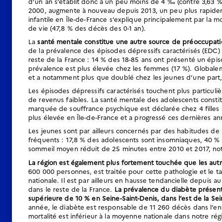
d’un an s’établit donc à un peu moins de 4 ‰ (contre 3,63 ‰
2000, augmente à nouveau depuis 2013, un peu plus rapideme
infantile en Île-de-France s’explique principalement par la m
de vie (47,8 % des décès des 0-1 an).
La
santé mentale constitue une autre source de préoccupation
de la prévalence des épisodes dépressifs caractérisés (EDC) 
reste de la France : 14 % des 18-85 ans ont présenté un épis
prévalence est plus élevée chez les femmes (17 %). Globaleme
et a notamment plus que doublé chez les jeunes d’une part, 
Les épisodes dépressifs caractérisés touchent plus particuli
de revenus faibles. La santé mentale des adolescents const
marquée de souffrance psychique est déclarée chez 4 filles s
plus élevée en Île-de-France et a progressé ces dernières an
Les jeunes sont par ailleurs concernés par des habitudes d
fréquents
: 17,8 % des adolescents sont insomniaques, 40 %
sommeil moyen réduit de 25 minutes entre 2010 et 2017, not
La région est également plus fortement touchée que les autr
600 000 personnes, est traitée pour cette pathologie et le 
nationale. Il est par ailleurs en hausse tendancielle depuis
dans le reste de la France.
La prévalence du diabète présente 
supérieure de 10 % en Seine-Saint-Denis, dans l’est de la Sei
année, le diabète est responsable de 11 260 décès dans l’en
mortalité est inférieur à la moyenne nationale dans notre rég