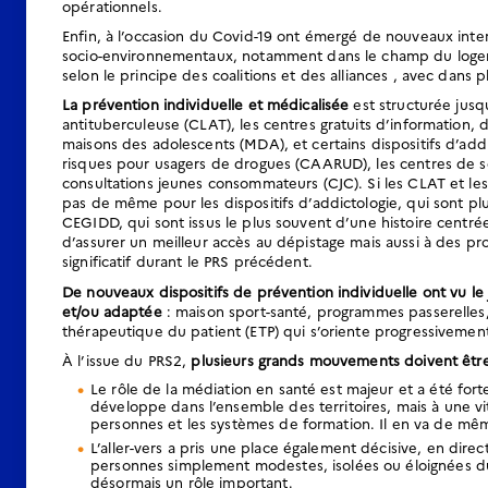
opérationnels.
Enfin, à l’occasion du Covid-19 ont émergé de nouveaux inte
socio-environnementaux, notamment dans le champ du logement
selon le principe des coalitions et des alliances , avec dans
La prévention individuelle et médicalisée
est structurée jusqu
antituberculeuse (CLAT), les centres gratuits d’information, 
maisons des adolescents (MDA), et certains dispositifs d’add
risques pour usagers de drogues (CAARUD), les centres de 
consultations jeunes consommateurs (CJC). Si les CLAT et les
pas de même pour les dispositifs d’addictologie, qui sont pl
CEGIDD, qui sont issus le plus souvent d’une histoire centré
d’assurer un meilleur accès au dépistage mais aussi à des pr
significatif durant le PRS précédent.
De nouveaux dispositifs de prévention individuelle ont vu le
et/ou adaptée
: maison sport-santé, programmes passerelles,
thérapeutique du patient (ETP) qui s’oriente progressivement v
À l’issue du PRS2,
plusieurs grands mouvements doivent être 
Le rôle de la médiation en santé est majeur et a été fo
développe dans l’ensemble des territoires, mais à une vi
personnes et les systèmes de formation. Il en va de mêm
L’aller-vers a pris une place également décisive, en di
personnes simplement modestes, isolées ou éloignées du s
désormais un rôle important.