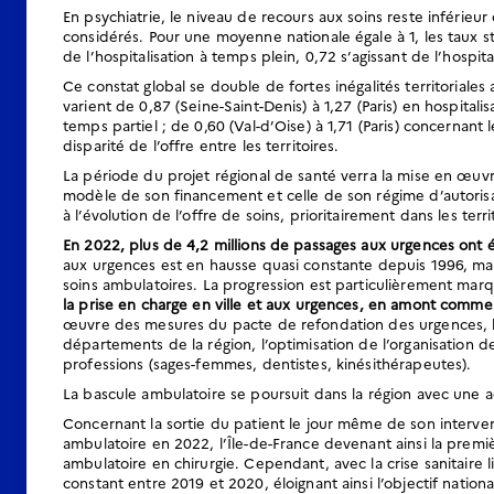
En psychiatrie, le niveau de recours aux soins reste inférieu
considérés. Pour une moyenne nationale égale à 1, les taux st
de l’hospitalisation à temps plein, 0,72 s’agissant de l’hospit
Ce constat global se double de fortes inégalités territoriales
varient de 0,87 (Seine-Saint-Denis) à 1,27 (Paris) en hospitalis
temps partiel ; de 0,60 (Val-d’Oise) à 1,71 (Paris) concernant 
disparité de l’offre entre les territoires.
La période du projet régional de santé verra la mise en œuvr
modèle de son financement et celle de son régime d’autorisati
à l’évolution de l’offre de soins, prioritairement dans les terr
En 2022, plus de 4,2 millions de passages aux urgences ont é
aux urgences est en hausse quasi constante depuis 1996,
ma
soins ambulatoires. La progression est particulièrement marq
la prise en charge en ville et aux urgences, en amont comme 
œuvre des mesures du pacte de refondation des urgences, la 
départements de la région, l’optimisation de l’organisation 
professions (sages-femmes, dentistes, kinésithérapeutes).
La bascule ambulatoire se poursuit dans la région avec une a
Concernant la sortie du patient le jour même de son intervent
ambulatoire en 2022, l’Île-de-France devenant ainsi la premiè
ambulatoire en chirurgie. Cependant, avec la crise sanitaire 
constant entre 2019 et 2020, éloignant ainsi l’objectif natio