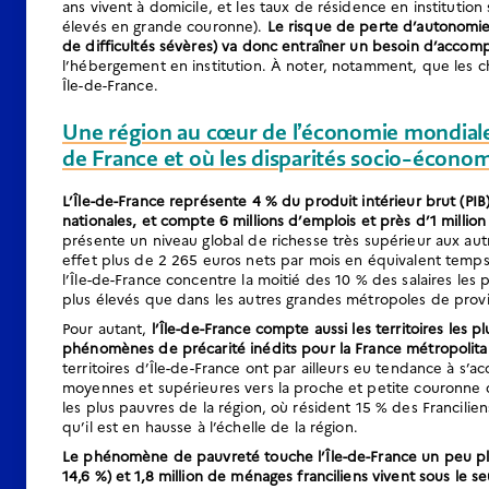
ans vivent à domicile, et les taux de résidence en institution 
élevés en grande couronne).
Le risque de perte d’autonomie 
de difficultés sévères) va donc entraîner un besoin d’acc
l’hébergement en institution. À noter, notamment, que les c
Île-de-France.
Une région au cœur de l’économie mondiale
de France et où les disparités socio-écono
L’Île-de-France représente 4 % du produit intérieur brut (PI
nationales, et compte 6 millions d’emplois et près d’1 million
présente un niveau global de richesse très supérieur aux autre
effet plus de 2 265 euros nets par mois en équivalent temps p
l’Île-de-France concentre la moitié des 10 % des salaires les 
plus élevés que dans les autres grandes métropoles de prov
Pour autant,
l’Île-de-France compte aussi les territoires les 
phénomènes de précarité inédits pour la France métropolita
territoires d’Île-de-France ont par ailleurs eu tendance à s
moyennes et supérieures vers la proche et petite couronne q
les plus pauvres de la région, où résident 15 % des Francili
qu’il est en hausse à l’échelle de la région.
Le phénomène de pauvreté touche l’Île-de-France un peu plu
14,6 %) et 1,8 million de ménages franciliens vivent sous le s