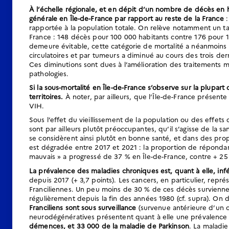
À l’échelle régionale, et en dépit d’un nombre de décès en 
générale en Île-de-France par rapport au reste de la France
:
rapportée à la population totale. On relève notamment un ta
France : 148 décès pour 100 000 habitants contre 176 pour 1
demeure évitable, cette catégorie de mortalité a néanmoins
circulatoires et par tumeurs a diminué au cours des trois de
Ces diminutions sont dues à l’amélioration des traitements 
pathologies.
Si la sous-mortalité en Île-de-France s’observe sur la plupart
territoires.
À noter, par ailleurs, que l’Île-de-France présent
VIH.
Sous l’effet du vieillissement de la population ou des effets
sont par ailleurs plutôt préoccupantes, qu’il s’agisse de la s
se considèrent ainsi plutôt en bonne santé, et dans des prop
est dégradée entre 2017 et 2021 : la proportion de répondan
mauvais » a progressé de 37 % en Île-de-France, contre + 25 
La prévalence des maladies chroniques est, quant à elle, inf
depuis 2017 (+ 3,7 points). Les cancers, en particulier, repr
Franciliennes. Un peu moins de 30 % de ces décès surviennen
régulièrement depuis la fin des années 1980 (cf. supra). O
Franciliens sont sous surveillance
(survenue antérieure d’un c
neurodégénératives présentent quant à elle une prévalence 
démences, et 33 000 de la maladie de Parkinson
. La maladie