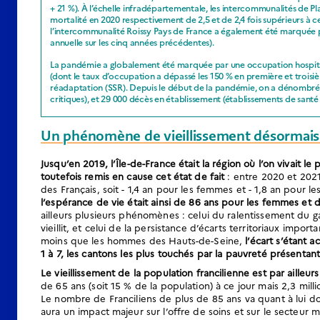
+ 21 %). À l’échelle infradépartementale, les intercommunalités de 
mortalité en 2020 respectivement de 2,5 et de 2,4 fois supérieurs à 
l’intercommunalité Roissy Pays de France a également été marquée p
annuelle sur les cinq années précédentes).
La pandémie a globalement été marquée par une occupation hospitali
(dont le taux d’occupation a dépassé les 150 % en première et troisièm
réadaptation (SSR). Depuis le début de la pandémie, on a dénombré ai
critiques), et 29 000 décès en établissement (établissements de sant
Un phénomène de vieillissement désormais 
Jusqu’en 2019, l’Île-de-France était la région où l’on vivait l
toutefois remis en cause cet état de fait
: entre 2020 et 2021,
des Français, soit - 1,4 an pour les femmes et - 1,8 an pour l
l’espérance de vie était ainsi de 86 ans pour les femmes et
ailleurs plusieurs phénomènes : celui du ralentissement du g
vieillit, et celui de la persistance d’écarts territoriaux imp
moins que les hommes des Hauts-de-Seine,
l’écart s’étant 
1 à 7, les cantons les plus touchés par la pauvreté présentan
Le vieillissement de la population francilienne est par ailleu
de 65 ans (soit 15 % de la population) à ce jour mais 2,3 mill
Le nombre de Franciliens de plus de 85 ans va quant à lui d
aura un impact majeur sur l’offre de soins et sur le secteur