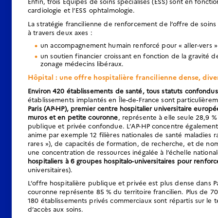
Enfin, trois Équipes de soins spécialisés (ESS) sont en fonct
cardiologie et l’ESS ophtalmologie.
La stratégie francilienne de renforcement de l’offre de soins 
à travers deux axes :
un accompagnement humain renforcé pour « aller-vers »
un soutien financier croissant en fonction de la gravité d
zonage médecins libéraux.
Hôpital : une offre hospitalière francilienne dense, div
Environ 420 établissements de santé, tous statuts confondus,
établissements implantés en Île-de-France sont particulièreme
Paris (AP-HP), premier centre hospitalier universitaire europée
muros et en petite couronne
, représente à elle seule 28,9 
publique et privée confondue. L’AP-HP concentre également 
anime par exemple 12 filières nationales de santé maladies r
rares »), de capacités de formation, de recherche, et de nomb
une concentration de ressources inégalée à l’échelle natio
hospitaliers à 6 groupes hospitalo-universitaires pour renforce
universitaires).
L’offre hospitalière publique et privée est plus dense dans 
couronne représente 85 % du territoire francilien. Plus de 70
180 établissements privés commerciaux sont répartis sur le ter
d’accès aux soins.